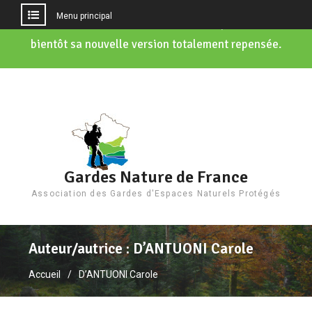
Menu principal
Notre site internet est en cours de refonte
, vous découvriez
bientôt sa nouvelle version totalement repensée.
Aller
au
contenu
Gardes Nature de France
Association des Gardes d'Espaces Naturels Protégés
Auteur/autrice :
D’ANTUONI Carole
Accueil
D’ANTUONI Carole