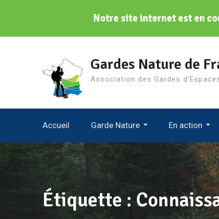
Notre site internet est en co
Aller
au
Gardes Nature de Fr
contenu
Association des Gardes d'Espace
Accueil
Garde Nature
En action
Gardes Nature De France
Le Conseil D’administration
Journées D’échanges Tech
Journée Mondiale Des Gardes
Étiquette :
Connaiss