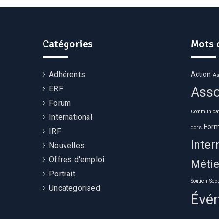
Catégories
Mots 
Adhérents
Action
As
ERF
Asso
Forum
Communicat
International
Form
dons
IRF
Inter
Nouvelles
Offres d'emploi
Métie
Portrait
Soutien
Sécu
Uncategorised
Évé