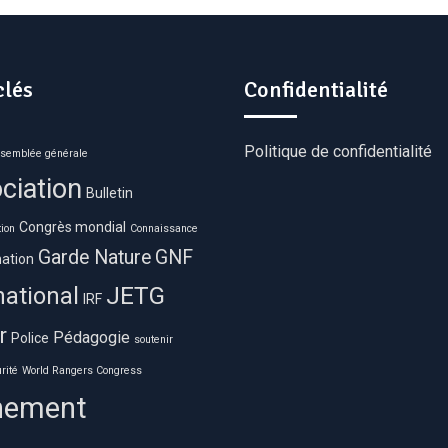
clés
Confidentialité
Politique de confidentialité
semblée générale
ciation
Bulletin
Congrès mondial
ion
Connaissance
Garde Nature
GNF
ation
JETG
national
IRF
r
Pédagogie
Police
soutenir
rité
World Rangers Congress
nement