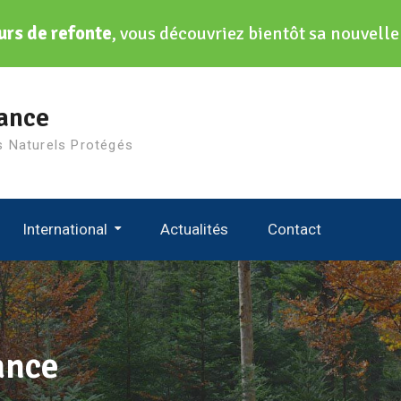
urs de refonte
, vous découvriez bientôt sa nouvell
ance
s Naturels Protégés
International
Actualités
Contact
niques Des Gardes
International Ranger Federation
European Ranger Federation
World Rangers Congress
ance