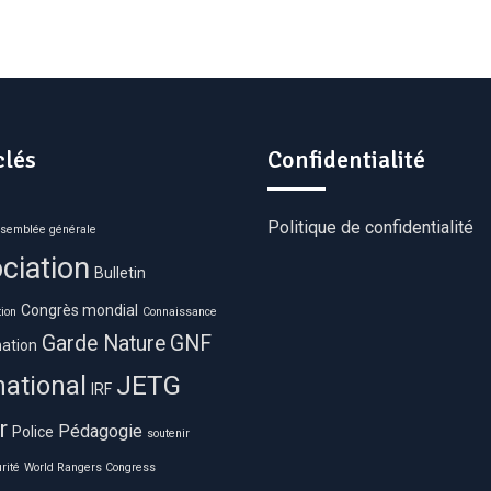
clés
Confidentialité
Politique de confidentialité
semblée générale
ciation
Bulletin
Congrès mondial
ion
Connaissance
Garde Nature
GNF
ation
JETG
national
IRF
r
Pédagogie
Police
soutenir
rité
World Rangers Congress