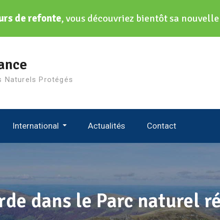
urs de refonte
, vous découvriez bientôt sa nouvell
ance
s Naturels Protégés
International
Actualités
Contact
niques Des Gardes
International Ranger Federation
European Ranger Federation
World Rangers Congress
de dans le Parc naturel ré