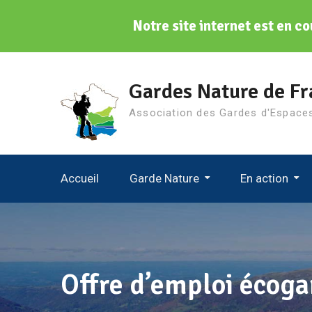
Notre site internet est en co
Aller
au
Gardes Nature de Fr
contenu
Association des Gardes d'Espace
Accueil
Garde Nature
En action
Gardes Nature De France
Le Conseil D’administration
Journées D’échanges Tech
Journée Mondiale Des Gardes
Offre d’emploi écogar