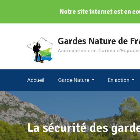
Notre site internet est en co
Aller
au
Gardes Nature de Fr
contenu
Association des Gardes d'Espace
Accueil
Garde Nature
En action
Gardes Nature De France
Le Conseil D’administration
Journées D’échanges Tech
Journée Mondiale Des Gardes
La sécurité des gard