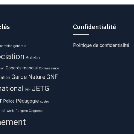
clés
Confidentialité
Politique de confidentialité
semblée générale
ciation
Bulletin
Congrès mondial
ion
Connaissance
Garde Nature
GNF
ation
JETG
national
IRF
r
Pédagogie
Police
soutenir
rité
World Rangers Congress
nement