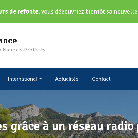
urs de refonte
, vous découvriez bientôt sa nouvell
ance
s Naturels Protégés
International
Actualités
Contact
niques Des Gardes
International Ranger Federation
European Ranger Federation
World Rangers Congress
es grâce à un réseau radi