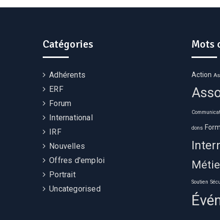
Catégories
Mots 
Adhérents
Action
As
ERF
Asso
Forum
Communicat
International
Form
dons
IRF
Inter
Nouvelles
Offres d'emploi
Métie
Portrait
Soutien
Sécu
Uncategorised
Évé